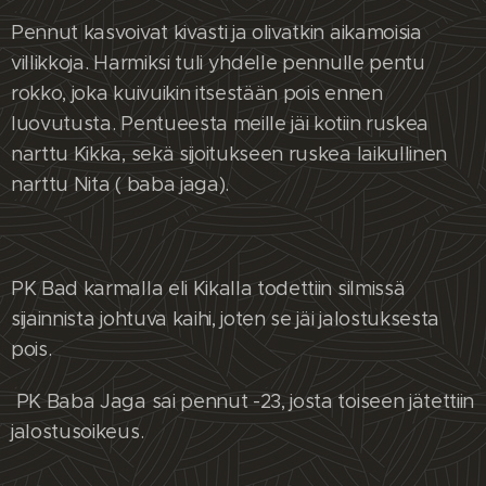
Pennut kasvoivat kivasti ja olivatkin aikamoisia
villikkoja. Harmiksi tuli yhdelle pennulle pentu
rokko, joka kuivuikin itsestään pois ennen
luovutusta. Pentueesta meille jäi kotiin ruskea
narttu Kikka, sekä sijoitukseen ruskea laikullinen
narttu Nita ( baba jaga).
PK Bad karmalla eli Kikalla todettiin silmissä
sijainnista johtuva kaihi, joten se jäi jalostuksesta
pois.
PK Baba Jaga sai pennut -23, josta toiseen jätettiin
jalostusoikeus.