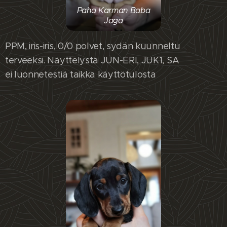
Paha Karman Baba
Jaga
PPM, iris-iris, 0/0 polvet, sydän kuunneltu
terveeksi. Näyttelystä JUN-ERI, JUK1, SA
ei luonnetestiä taikka käyttötulosta