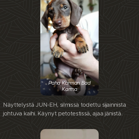
Paha Karman Bad
Karma
Näyttelystä JUN-EH, silmissä todettu sijainnista
johtuva kaihi. Käynyt petotestissä, ajaa jänistä.