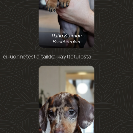
Paha Karman
Bonebreaker
ei luonnetestiä taikka käyttötulosta.