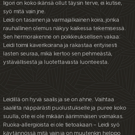
Iigori on koko ikänsä ollut täysin terve, ei kutise,
syö mitä vain jne.
Leidi on tasainen ja varmajalkainen koira, jonka
rauhallinen olemus näkyy kaikessa tekemisessä.
Sen hermorakenne on poikkeuksellisen vakaa:
Leidi toimii kaverikoirana ja rakastaa erityisesti
lasten seuraa, mikä kertoo sen pehmeästä,
ystävällisestä ja luotettavasta luonteesta.
Leidillä on hyvä saalis ja se on ahne. Vaihtaa
saaliilta näppärästi puolustukselle ja puree koko
suulla, ote ei ole mikään äärimmäisen voimakas.
Ruoka-allergioista ei ole tietoakaan – Leidi syö
käytännössä mitä vain ja on muutenkin helppo