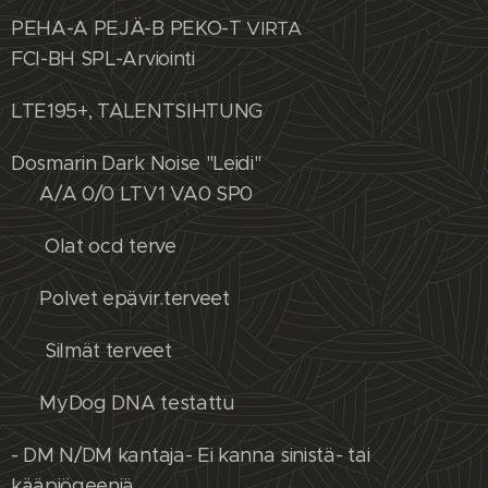
PEHA-A PEJÄ-B PEKO-T
VIRTA
FCI-BH SPL-Arviointi
LTE195+, TALENTSIHTUNG
Dosmarin Dark Noise "Leidi"
⚡️ A/A 0/0 LTV1 VA0 SP0
⚡️ Olat ocd terve
⚡️ Polvet epävir.terveet
⚡️ Silmät terveet
⚡️ MyDog DNA testattu
- DM N/DM kantaja- Ei kanna sinistä- tai
kääpiögeeniä