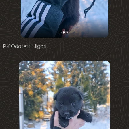
Iigori
PK Odotettu Iigori