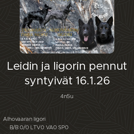
Leidin ja Iigorin pennut
syntyivät 16.1.26
4n5u
Alhovaaran Iigori
⚡️B/B 0/0 LTV0 VA0 SP0