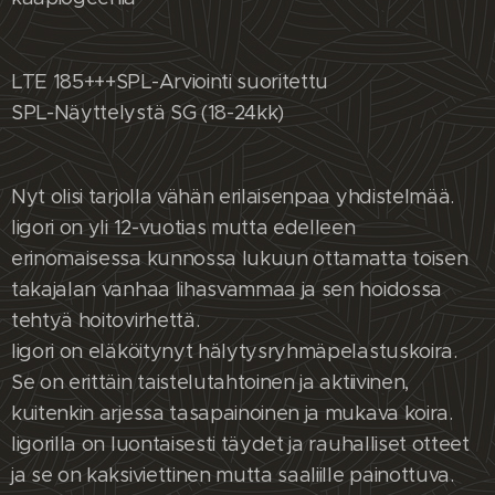
LTE 185+++SPL-Arviointi suoritettu
SPL-Näyttelystä SG (18-24kk)
Nyt olisi tarjolla vähän erilaisenpaa yhdistelmää.
Iigori on yli 12-vuotias mutta edelleen
erinomaisessa kunnossa lukuun ottamatta toisen
takajalan vanhaa lihasvammaa ja sen hoidossa
tehtyä hoitovirhettä.
Iigori on eläköitynyt hälytysryhmäpelastuskoira.
Se on erittäin taistelutahtoinen ja aktiivinen,
kuitenkin arjessa tasapainoinen ja mukava koira.
Iigorilla on luontaisesti täydet ja rauhalliset otteet
ja se on kaksiviettinen mutta saaliille painottuva.