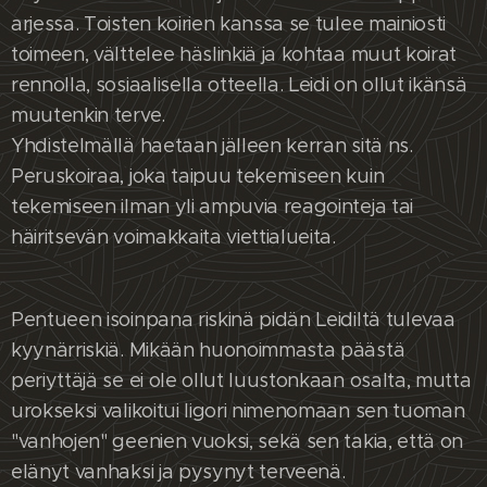
arjessa. Toisten koirien kanssa se tulee mainiosti
toimeen, välttelee häslinkiä ja kohtaa muut koirat
rennolla, sosiaalisella otteella. Leidi on ollut ikänsä
muutenkin terve.
Yhdistelmällä haetaan jälleen kerran sitä ns.
Peruskoiraa, joka taipuu tekemiseen kuin
tekemiseen ilman yli ampuvia reagointeja tai
häiritsevän voimakkaita viettialueita.
Pentueen isoinpana riskinä pidän Leidiltä tulevaa
kyynärriskiä. Mikään huonoimmasta päästä
periyttäjä se ei ole ollut luustonkaan osalta, mutta
urokseksi valikoitui Iigori nimenomaan sen tuoman
"vanhojen" geenien vuoksi, sekä sen takia, että on
elänyt vanhaksi ja pysynyt terveenä.