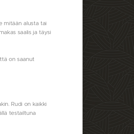
le mitään alusta tai
kas saalis ja täysi
että on saanut
kin. Rudi on kaikki
llä testailtuna