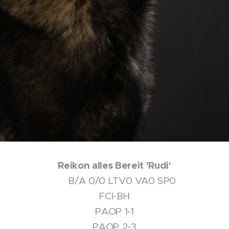
Reikon alles Bereit 'Rudi'
⚡️ B/A 0/0 LTV0 VA0 SP0
FCI-BH
PAOP 1-1
PAOP 2-3