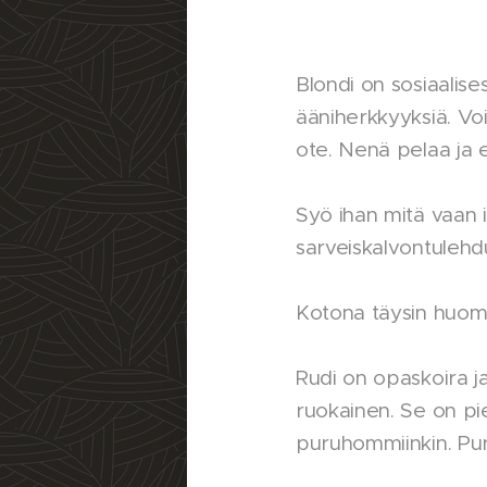
Blondi on sosiaalises
ääniherkkyyksiä. Vo
ote. Nenä pelaa ja e
Syö ihan mitä vaan i
sarveiskalvontulehdu
Kotona täysin huom
Rudi on opaskoira ja
ruokainen. Se on pie
puruhommiinkin. Pur