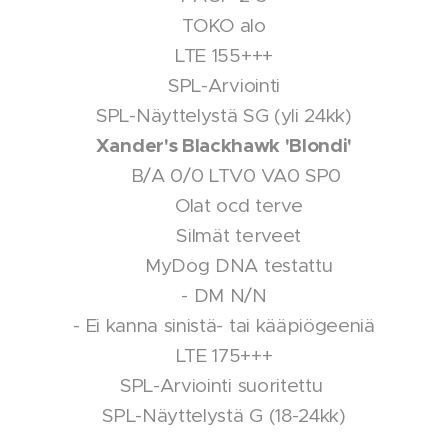
TOKO alo
LTE 155+++
SPL-Arviointi
SPL-Näyttelystä SG (yli 24kk)
Xander's Blackhawk 'Blondi'
⚡️ B/A 0/0 LTV0 VA0 SP0
⚡️ Olat ocd terve
⚡️ Silmät terveet
⚡️ MyDog DNA testattu
- DM N/N
- Ei kanna sinistä- tai kääpiögeeniä
LTE 175+++
SPL-Arviointi suoritettu
SPL-Näyttelystä G (18-24kk)