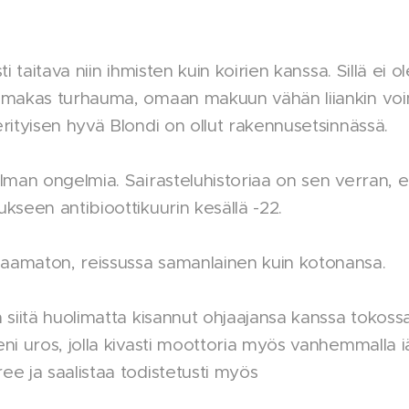
ti taitava niin ihmisten kuin koirien kanssa. Sillä ei o
imakas turhauma, omaan makuun vähän liiankin voima
rityisen hyvä Blondi on ollut rakennusetsinnässä.
lman ongelmia. Sairasteluhistoriaa on sen verran, 
kseen antibioottikuurin kesällä -22.
aamaton, reissussa samanlainen kuin kotonansa.
 siitä huolimatta kisannut ohjaajansa kanssa tokossa
ni uros, jolla kivasti moottoria myös vanhemmalla iä
ee ja saalistaa todistetusti myös 😊